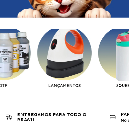
DTF
LANÇAMENTOS
SQUE
PA
ENTREGAMOS PARA TODO O
BRASIL
No c