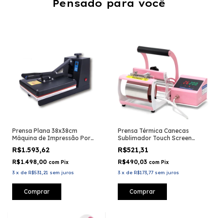
Pensado para você
Prensa Plana 38x38cm
Prensa Térmica Canecas
Máquina de Impressão Por
Sublimador Touch Screen
Sublimação Sem Gaveta
Rosa - Sublimachine
R$1.593,62
R$521,31
R$1.498,00
R$490,03
com
Pix
com
Pix
3
x
de
R$531,21
sem juros
3
x
de
R$173,77
sem juros
Comprar
Comprar