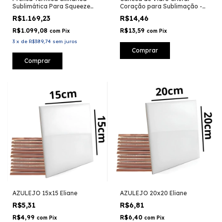
Sublimática Para Squeeze
Coração para Sublimação -
Sublimachine
325ml
R$1.169,23
R$14,46
R$1.099,08
R$13,59
com
Pix
com
Pix
3
x
de
R$389,74
sem juros
Comprar
AZULEJO 15x15 Eliane
AZULEJO 20x20 Eliane
R$5,31
R$6,81
R$4,99
R$6,40
com
Pix
com
Pix