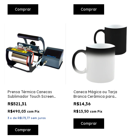
Prensa Térmica Canecas
Caneca Mágica ou Tarja
Sublimador Touch Screen
Branca Cerâmica para
Cinza - Sublimachine
Sublimação - 325ml
R$521,31
R$14,36
R$490,03
R$13,50
com
Pix
com
Pix
3
x
de
R$173,77
sem juros
Comprar
Comprar